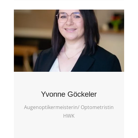
Yvonne Göckeler
Augenoptikermeisterin/ Optometristin
HWK