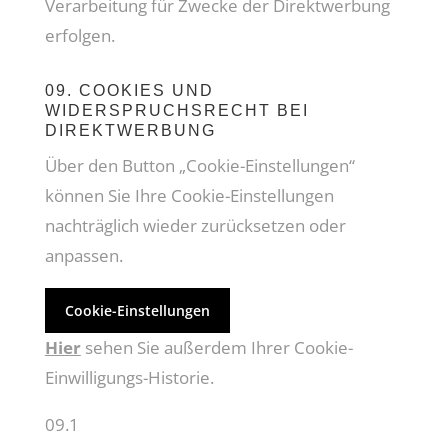
Verarbeitung für Zwecke der Direktwerbung
erfolgen.
09. COOKIES UND
WIDERSPRUCHSRECHT BEI
DIREKTWERBUNG
Über den Button „Cookie-Einstellungen“
können Sie Ihre Cookie-Einstellungen
nachträglich wieder zurücksetzen oder
anpassen.
Cookie-Einstellungen
Hier
sehen Sie außerdem Ihrer Cookie-
Einwilligungs-Historie.
09.1